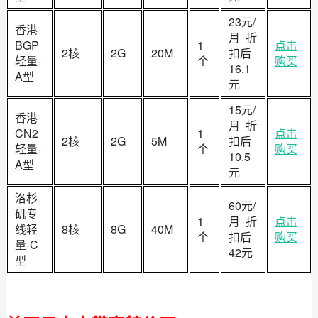
23元/
香港
月 折
BGP
1
点击
2核
2G
20M
扣后
轻量-
个
购买
16.1
A型
元
15元/
香港
月 折
CN2
1
点击
2核
2G
5M
扣后
轻量-
个
购买
10.5
A型
元
洛杉
60元/
矶专
1
月 折
点击
线轻
8核
8G
40M
个
扣后
购买
量-C
42元
型