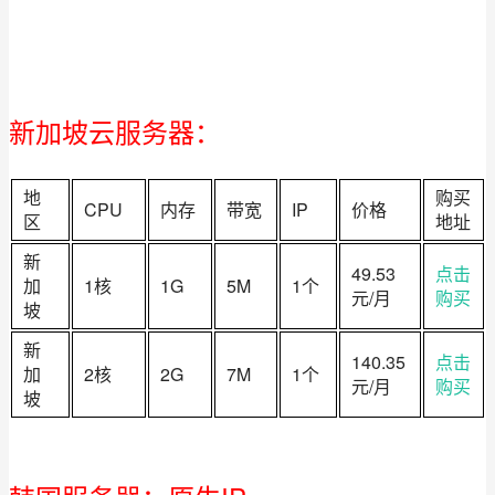
新加坡云服务器：
地
购买
CPU
内存
带宽
IP
价格
区
地址
新
49.53
点击
加
1核
1G
5M
1个
元/月
购买
坡
新
140.35
点击
加
2核
2G
7M
1个
元/月
购买
坡