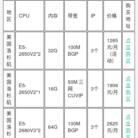
购
地
买
CPU
内存
带宽
IP
价格
区
地
址
美
1265
点
国
E5-
100M
元/月
击
洛
32G
3个
2650V2*2
BGP
（活
购
杉
动）
买
矶
美
点
国
50M 三
E5-
1906
击
洛
16G
网
3个
2650V2*1
元/月
购
杉
CUVIP
买
矶
美
点
国
E5-
100M
2625
击
洛
64G
3个
2680V3*2
BGP
元/月
购
杉
买