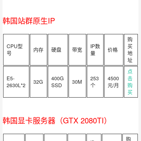
韩国站群原生IP
购
CPU型
IP数
买
内存
硬盘
带宽
价格
号
量
地
址
点
E5-
400G
253
4500
击
32G
30M
2630L*2
SSD
个
元/月
购
买
韩国显卡服务器（GTX 2080TI）
购