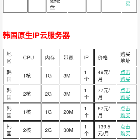
态硬
买
盘
韩国原生IP云服务器
地
购买
CPU
内存
带宽
IP
价格
区
地址
韩
1
49元/
点击
1核
1G
3M
国
个
月
购买
韩
1
77元/
点击
2核
2G
3M
国
个
月
购买
韩
1
57元/
点击
1核
1G
20M
国
个
月
购买
韩
1
139.5
点击
2核
2G
30M
国
个
元/月
购买