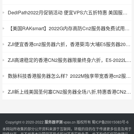
DediPath2022月促销活动 便宜VPS六五折特惠 美国服务器仅需$2022/月
【美国RAKsmart】2022G内存高防Cn2服务器免费试用7天
ZJI便宜香港cn2服务器六折，香港葵湾/大埔E5服务器2022元/月
ZJI高速稳定的香港CN2服务器限量终身六折，E5-2022L 2022G 2022元/月起
数脉科技香港服务器怎么样？2022M独享带宽香港cn2服务器测评2022元/月起
ZJI新上线美国圣何塞CN2服务器全场八折,特惠香港CN2服务器6折,8核2022线程2022G内存2022元/月
Copyright © 2020-2022
服务器评测
vpsx.cn
版权所有
蜀ICP备20015083号-6
本网站所收集的部分公开资料来源于互联网，转载的目的在于传递更多信息及用于
网络分享，并不代表本站赞同其观点和对其真实性负责，也不构成任何其他建议。