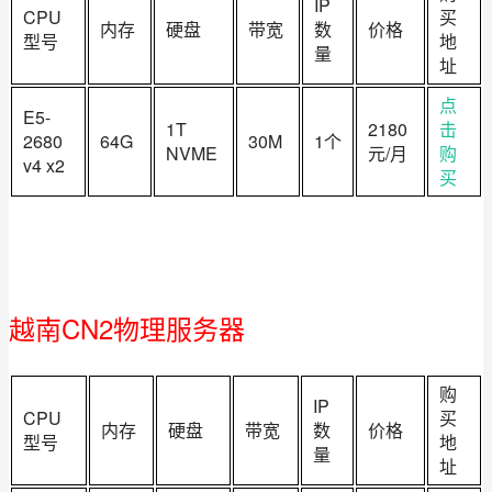
IP
CPU
买
内存
硬盘
带宽
数
价格
型号
地
量
址
点
E5-
1T
2180
击
2680
64G
30M
1个
NVME
元/月
购
v4 x2
买
越南CN2物理服务器
购
IP
CPU
买
内存
硬盘
带宽
数
价格
型号
地
量
址