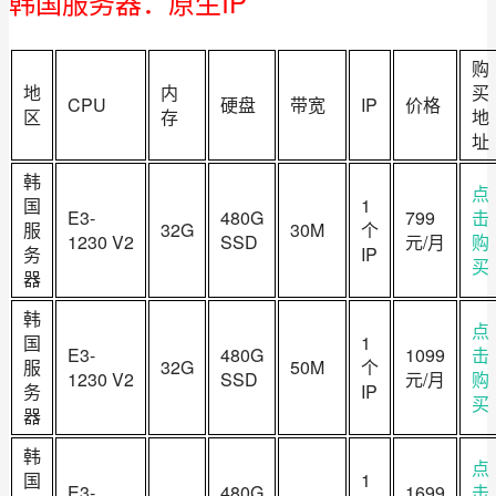
韩国服务器：原生IP
购
​地
内
买
CPU
硬盘
带宽
IP
价格
区
存
地
址
韩
点
国
1
E3-
480G
799
击
服
32G
30M
个
1230 V2
SSD
元/月
购
务
IP
买
器
韩
点
国
1
E3-
480G
1099
击
服
32G
50M
个
1230 V2
SSD
元/月
购
务
IP
买
器
韩
点
国
1
E3-
480G
1699
击