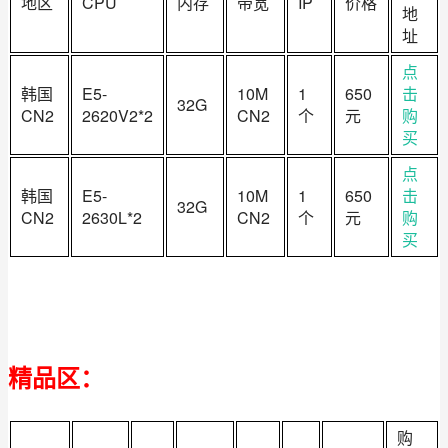
地区
CPU
内存
带宽
IP
价格
地
址
点
韩国
E5-
10M
1
650
击
32G
CN2
2620V2*2
CN2
个
元
购
买
点
韩国
E5-
10M
1
650
击
32G
CN2
2630L*2
CN2
个
元
购
买
精品区：
购