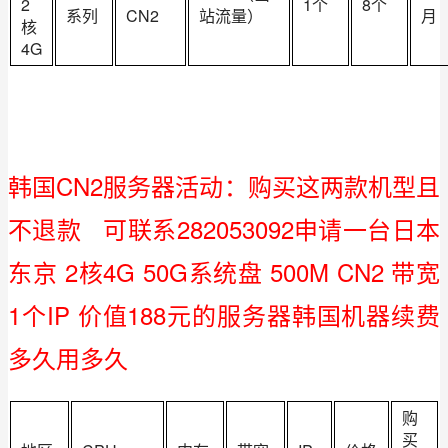
2
1个
8个
系列
CN2
站流量）
月
核
4G
韩国CN2服务器活动：购买这两款机型且
不退款   可联系282053092申请一台日本
东京 2核4G 50G系统盘 500M CN2 带宽 
1个IP 价值188元的服务器韩国机器续费
多久用多久
购
买