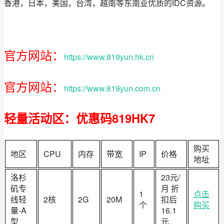
香港，日本，美国，台湾，越南等东南亚优质的IDC资源。
官方网站：
https://www.819yun.hk.cn
官方网站：
https://www.819yun.com.cn
轻量活动区：优惠码819HK7
购买
地区
CPU
内存
带宽
IP
价格
地址
洛杉
23元/
矶专
月 折
1
点击
线轻
2核
2G
20M
扣后
个
购买
量-A
16.1
型
元