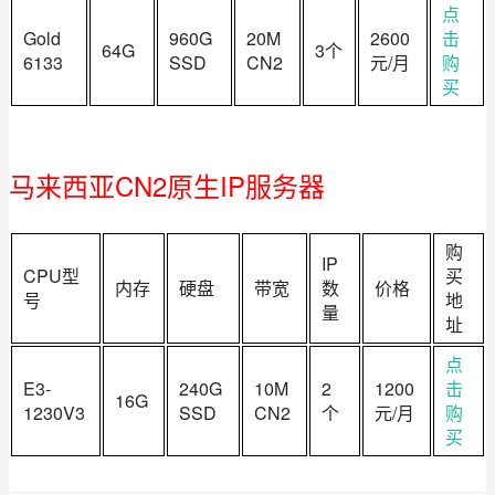
点
Gold
960G
20M
2600
击
64G
3个
6133
SSD
CN2
元/月
购
买
马来西亚CN2原生IP服务器
购
IP
CPU型
买
内存
硬盘
带宽
数
价格
号
地
量
址
点
E3-
240G
10M
2
1200
击
16G
1230V3
SSD
CN2
个
元/月
购
买