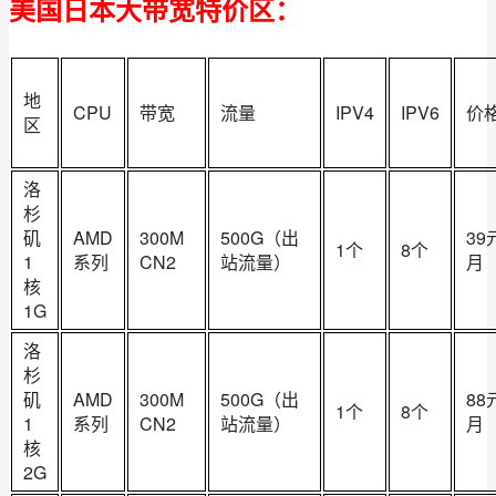
美国日本大带宽特价区：
​地
CPU
带宽
流量
IPV4
IPV6
价
区
洛
杉
矶
AMD
300M
500G（出
39
1个
8个
1
系列
CN2
站流量）
月
核
1G
洛
杉
矶
AMD
300M
500G（出
88
1个
8个
1
系列
CN2
站流量）
月
核
2G