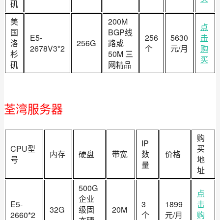
矶
美
200M
点
国
BGP线
E5-
256
5630
击
洛
256G
路或
2678V3*2
个
元/月
购
杉
50M 三
买
矶
网精品
荃湾服务器
购
IP
CPU型
买
内存
硬盘
带宽
数
价格
号
地
量
址
500G
点
企业
E5-
3
1899
击
32G
级固
20M
2660*2
个
元/月
购