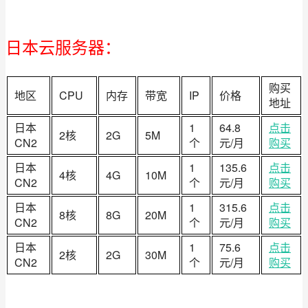
日本云服务器：
购买
地区
CPU
内存
带宽
IP
价格
地址
日本
1
64.8
点击
2核
2G
5M
CN2
个
元/月
购买
日本
1
135.6
点击
4核
4G
10M
CN2
个
元/月
购买
日本
1
315.6
点击
8核
8G
20M
CN2
个
元/月
购买
日本
1
75.6
点击
2核
2G
30M
CN2
个
元/月
购买