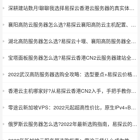
深耕建站数月!聊聊我选择易探云香港云服务器的真实体验与避坑心得
襄阳高防云服务器怎么选?易探云襄阳高防云主机配置、价格、优势全解析
湖北高防服务器怎么选?易探云十堰、襄阳高防服务器全解析
宝塔面板服务器怎么选?易探云香港CN2云服务器建站全攻略
2022武汉高防服务器选购全攻略：选型要点+易探云价格表+真实建站被攻自救经历
香港云主机哪家好?从易探云香港CN2入手，手把手教你用宝塔面板搭建网站
零途云新加坡VPS：2022元起超高性价比，原生IPv4+BGP线路护航出海业务
俄罗斯云服务器怎么选?2022年最新选购指南，易探云的性价比真的高了