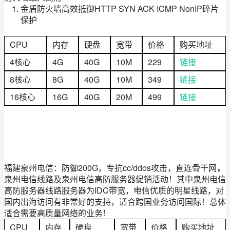
金盾防火墙高效抵御HTTP SYN ACK ICMP NonIP碎片
保护
CPU
内存
硬盘
宽带
价格
购买地址
4核心
4G
40G
10M
229
链接
8核心
8G
40G
10M
349
链接
16核心
16G
40G
20M
499
链接
福建泉州电信：防御200G，专抗cc/ddos攻击，直连骨干网
，
泉州电信线路及泉州电信高防服务器促销活动！其中泉州电信
高防服务器线路服务器为IDC带宽，电信优质的明星线路，对
国内出海访问有非常好的支持，适合跨国业务访问国际！总体
适合需要高质量网络的业务！
CPU
内存
硬盘
宽带
价格
购买地址