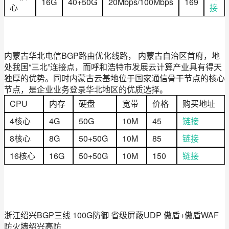
16G
40+50G
20Mbps/100Mbps
169
心
接
内蒙古华北电信BGP路由优化线路， 内蒙古自治区首府，地
处我国“三北”连接点，而呼和浩特市发展云计算产业具有得天
独厚的优势。同时内蒙古云基地位于国家通信骨干节点的核心
节点，是企业业务登录华北地区的优质选择。
CPU
内存
硬盘
宽带
价格
购买地址
4核心
4G
50G
10M
45
链接
8核心
8G
50+50G
10M
85
链接
16核心
16G
50+50G
10M
150
链接
浙江绍兴BGP三线 100G防御 省级屏蔽UDP 傲盾+傲盾WAF
防火墙绍兴高防