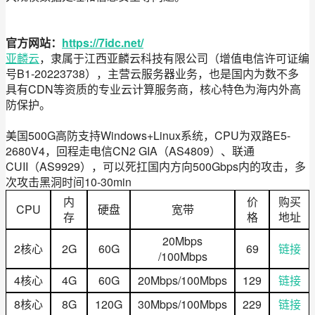
官方网站：
https://7idc.net/
亚麟云
，隶属于江西亚麟云科技有限公司（增值电信许可证编
号B1-20223738），主营云服务器业务，也是国内为数不多
具有CDN等资质的专业云计算服务商，核心特色为海内外高
防保护。
美国500G高防支持Windows+Linux系统，CPU为双路E5-
2680V4，回程走电信CN2 GIA（AS4809）、联通
CUII（AS9929），可以死扛国内方向500Gbps内的攻击，多
次攻击黑洞时间10-30min
内
价
购买
CPU
硬盘
宽带
存
格
地址
20Mbps
2核心
2G
60G
69
链接
/100Mbps
4核心
4G
60G
20Mbps/100Mbps
129
链接
8核心
8G
120G
30Mbps/100Mbps
229
链接