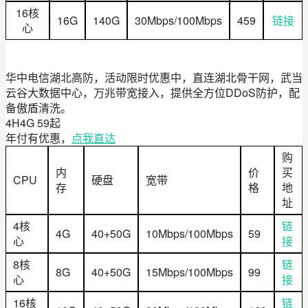
16核
16G
140G
30Mbps/100Mbps
459
链接
心
华中电信湖北高防，活动限时优惠中，直连湖北骨干网，武当
云谷大数据中心，万兆带宽接入，提供全方位DDoS防护，配
备傲盾清洗。
4H4G 59起
年付有优惠，
点我直达
购
内
价
买
CPU
硬盘
宽带
存
格
地
址
4核
链
4G
40+50G
10Mbps/100Mbps
59
心
接
8核
链
8G
40+50G
15Mbps/100Mbps
99
心
接
16核
链