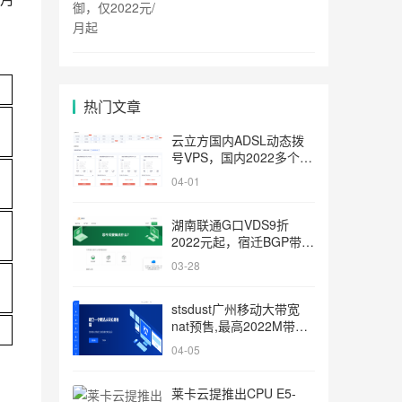
热门文章
云立方国内ADSL动态拨
号VPS，国内2022多个城
市节点可选，国内动态IP
04-01
服务器，自由更换VPS，
大带宽，低至6元/天
湖南联通G口VDS9折
2022元起，宿迁BGP带宽
G口VPS(¥2022元/月)，
03-28
还可选香港az/新加坡az/
日本az/韩国az(¥2022元/
stsdust广州移动大带宽
月) MIcrocloud
nat预售,最高2022M带宽
6TB月流量,限时预售
04-05
$2022/年起
莱卡云提推出CPU E5-